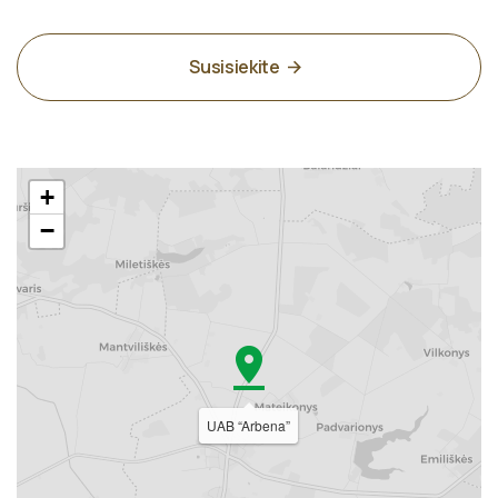
Susisiekite
+
−
UAB “Arbena”