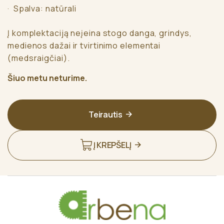
· Spalva: natūrali
Į komplektaciją neįeina stogo danga, grindys,
medienos dažai ir tvirtinimo elementai
(medsraigčiai).
Šiuo metu neturime.
Teirautis
Į KREPŠELĮ