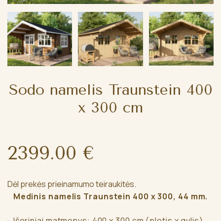
Sodo namelis Traunstein 400
x 300 cm
2399.00 €
Dėl prekės prieinamumo teiraukitės.
Medinis namelis Traunstein 400 x 300, 44 mm.
· Išoriniai matmenys: 400 x 300 cm (plotis x gylis)