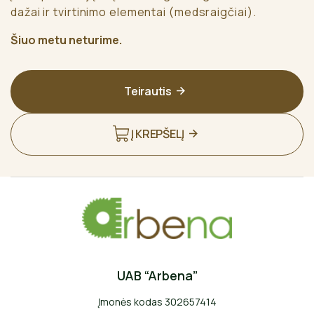
dažai ir tvirtinimo elementai (medsraigčiai).
Šiuo metu neturime.
Teirautis
Į KREPŠELĮ
UAB “Arbena”
Įmonės kodas 302657414