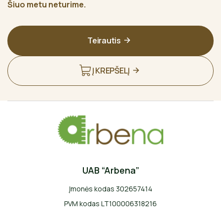
Šiuo metu neturime.
Teirautis
Į KREPŠELĮ
UAB “Arbena”
Įmonės kodas 302657414
PVM kodas LT100006318216