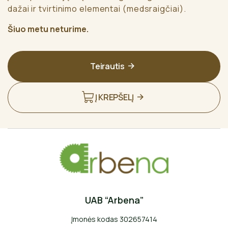
dažai ir tvirtinimo elementai (medsraigčiai).
Šiuo metu neturime.
Teirautis
Į KREPŠELĮ
UAB “Arbena”
Įmonės kodas 302657414