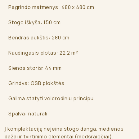
· Pagrindo matmenys: 480 x 480 cm
· Stogo iškyša: 150 cm
· Bendras aukštis: 280 cm
· Naudingasis plotas: 22,2 m²
· Sienos storis: 44 mm
· Grindys: OSB plokštės
· Galima statyti veidrodiniu principu
· Spalva: natūrali
Į komplektaciją neįeina stogo danga, medienos
dažai ir tvirtinimo elementai (medsraigčiai).