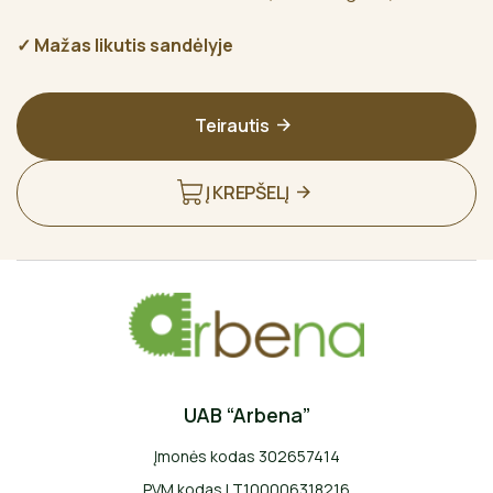
✓ Mažas likutis sandėlyje
Teirautis
Į KREPŠELĮ
UAB “Arbena”
Įmonės kodas 302657414
PVM kodas LT100006318216